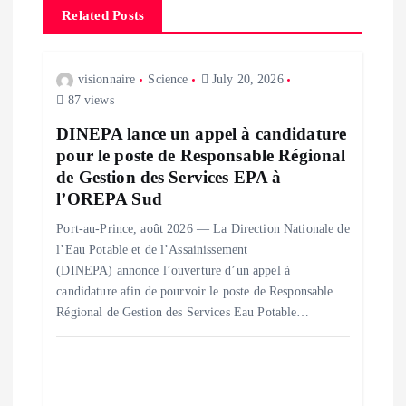
i
Related Posts
g
visionnaire
Science
July 20, 2026
a
87 views
DINEPA lance un appel à candidature
t
pour le poste de Responsable Régional
de Gestion des Services EPA à
i
l’OREPA Sud
o
Port-au-Prince, août 2026 — La Direction Nationale de
l’Eau Potable et de l’Assainissement
n
(DINEPA) annonce l’ouverture d’un appel à
candidature afin de pourvoir le poste de Responsable
Régional de Gestion des Services Eau Potable…