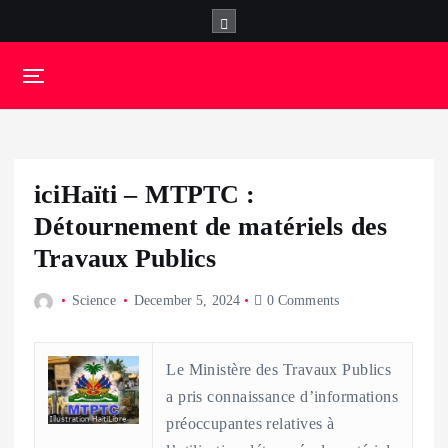
S
k
i
p
t
o
c
o
iciHaïti – MTPTC :
n
t
Détournement de matériels des
e
Travaux Publics
n
t
Science
December 5, 2024
0 Comments
Le Ministère des Travaux Publics
a pris connaissance d’informations
préoccupantes relatives à