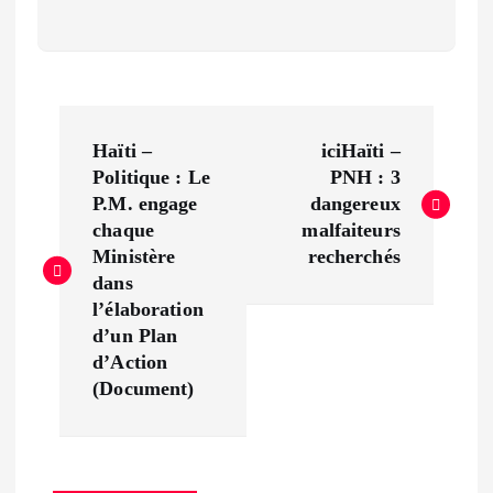
P
Haïti –
iciHaïti –
o
Politique : Le
PNH : 3
P.M. engage
dangereux
s
chaque
malfaiteurs
Ministère
recherchés
t
dans
l’élaboration
n
d’un Plan
d’Action
a
(Document)
v