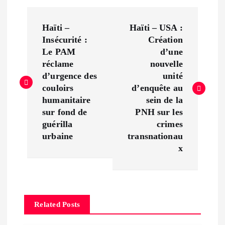
P
Haïti –
Haïti – USA :
o
Insécurité :
Création
Le PAM
d’une
s
réclame
nouvelle
d’urgence des
unité
t
couloirs
d’enquête au
humanitaire
sein de la
n
sur fond de
PNH sur les
guérilla
crimes
a
urbaine
transnationau
x
v
i
Related Posts
g