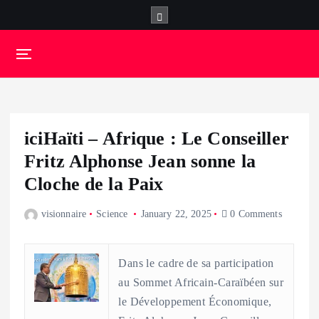
S
k
i
p
t
o
c
o
iciHaïti – Afrique : Le Conseiller
n
t
Fritz Alphonse Jean sonne la
e
Cloche de la Paix
n
t
visionnaire
Science
January 22, 2025
0 Comments
Dans le cadre de sa participation
au Sommet Africain-Caraïbéen sur
le Développement Économique,