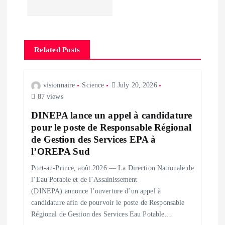
n
a
Related Posts
v
i
visionnaire
Science
July 20, 2026
87 views
g
DINEPA lance un appel à candidature
pour le poste de Responsable Régional
a
de Gestion des Services EPA à
l’OREPA Sud
t
Port-au-Prince, août 2026 — La Direction Nationale de
i
l’Eau Potable et de l’Assainissement
(DINEPA) annonce l’ouverture d’un appel à
o
candidature afin de pourvoir le poste de Responsable
Régional de Gestion des Services Eau Potable…