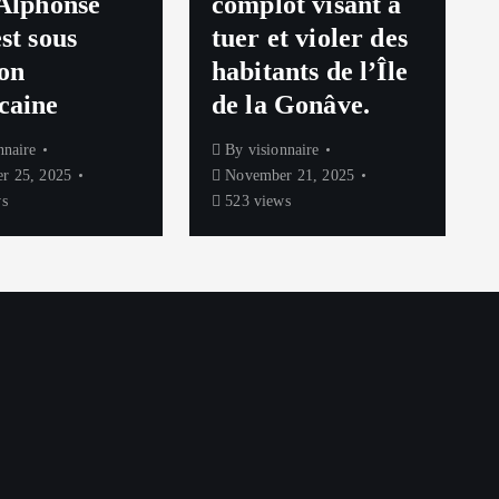
 Alphonse
complot visant à
st sous
tuer et violer des
ion
habitants de l’Île
caine
de la Gonâve.
nnaire
By
visionnaire
r 25, 2025
November 21, 2025
s
523 views