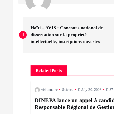
P
Haïti – AVIS : Concours national de
o
dissertation sur la propriété
intellectuelle, inscriptions ouvertes
s
t
Related Posts
n
visionnaire
Science
July 20, 2026
87 
a
DINEPA lance un appel à candid
v
Responsable Régional de Gestio