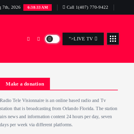
g 7th, 2026
Call 1(407) 770-9422
6:38:34 AM
">LIVE TV
Make a donation
Radio Tele Visionnaire is an online based radio and Tv
station that is broadcasting from Orlando Florida. The station
airs news and information content 24 hours per day, seven
days per week via different platforms.