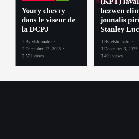
(KPT) laval
Youry chevry
bezwen eli
dans le viseur de
jounalis pir
s
la DCPJ
Stanley Luc
By
visionnaire
By
visionnaire
December 12, 2025
December 3, 2025
571 views
491 views