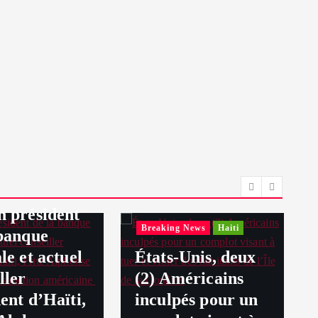
g News
Haiti
n président
Breaking News
Haiti
 banque
le et actuel
États-Unis, deux
ller
(2) Américains
ent d’Haïti,
inculpés pour un