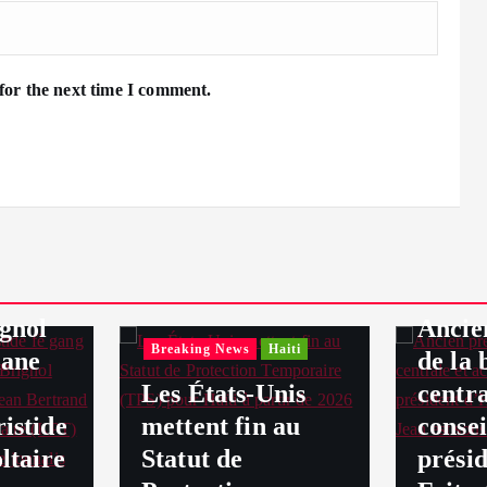
for the next time I comment.
aiti
001
 gang
Breakin
ye
ignol
Ancie
Breaking News
Haiti
lane
de la
Les États-Unis
centra
istide
mettent fin au
consei
ltaire
Statut de
présid