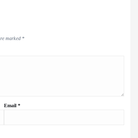
 are marked
*
Email
*