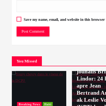
Save my name, email, and website in this browser 
Breaking News
H
3 Desann 2
Aristide fè
You Missed
lavalas tou
jounalis Br
Lindor: 24 
apre Jean
Bertrand Ar
ak Leslie Vo
Breaking News
Haiti