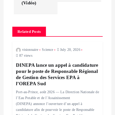
n
(Vidéo)
a
v
Related Posts
i
visionnaire
Science
July 20, 2026
g
87 views
DINEPA lance un appel à candidature
a
pour le poste de Responsable Régional
de Gestion des Services EPA à
t
l’OREPA Sud
i
Port-au-Prince, août 2026 — La Direction Nationale de
l’Eau Potable et de l’Assainissement
o
(DINEPA) annonce l’ouverture d’un appel à
candidature afin de pourvoir le poste de Responsable