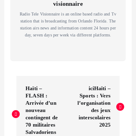
visionnaire
Radio Tele Visionnaire is an online based radio and Tv
station that is broadcasting from Orlando Florida. The
station airs news and information content 24 hours per
day, seven days per week via different platforms.
P
Haïti –
iciHaïti –
o
FLASH :
Sports : Vers
Arrivée d’un
l’organisation
s
nouveau
des jeux
contingent de
interscolaires
t
70 militaires
2025
Salvadoriens