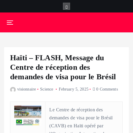
S
k
i
p
t
o
c
o
Haïti – FLASH, Message du
n
t
Centre de réception des
e
demandes de visa pour le Brésil
n
t
visionnaire
Science
February 5, 2025
0 Comments
Le Centre de réception des
demandes de visa pour le Brésil
(CAVB) en Haïti opéré par