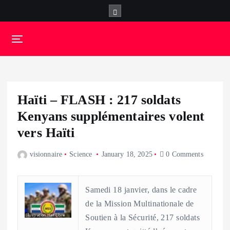
S
k
i
p
t
o
c
o
Haïti – FLASH : 217 soldats
n
t
Kenyans supplémentaires volent
e
vers Haïti
n
t
visionnaire
Science
January 18, 2025
0 Comments
Samedi 18 janvier, dans le cadre
de la Mission Multinationale de
Soutien à la Sécurité, 217 soldats