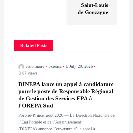
t
Saint-Louis
de Gonzague
n
a
Related Posts
v
i
visionnaire
Science
July 20, 2026
87 views
g
DINEPA lance un appel à candidature
pour le poste de Responsable Régional
a
de Gestion des Services EPA à
l’OREPA Sud
t
Port-au-Prince, août 2026 — La Direction Nationale de
i
l’Eau Potable et de l’Assainissement
(DINEPA) annonce l’ouverture d’un appel à